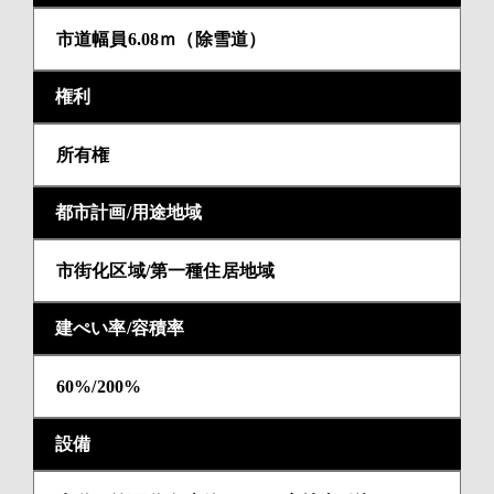
市道幅員6.08ｍ（除雪道）
権利
所有権
都市計画/用途地域
市街化区域/第一種住居地域
建ぺい率/容積率
60%/200%
設備