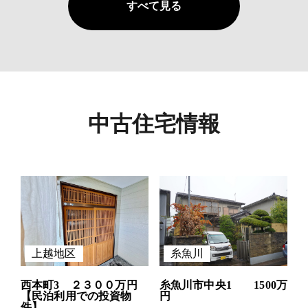
すべて見る
中古住宅情報
上越地区
糸魚川
西本町3 ２３００万円
糸魚川市中央1 1500万
【民泊利用での投資物
円
件】