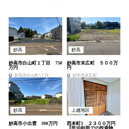
妙高
妙高
妙高市白山町１丁目 750
妙高市末広町 ５００万
万円
円
妙高市白山町1丁目
妙高市末広町
妙高
上越地区
妙高市小出雲 390万円
西本町3 ２３００万円
【民泊利用での投資物