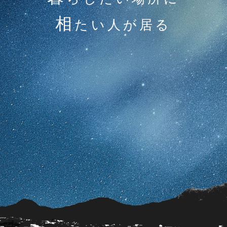
相
たい人が居る