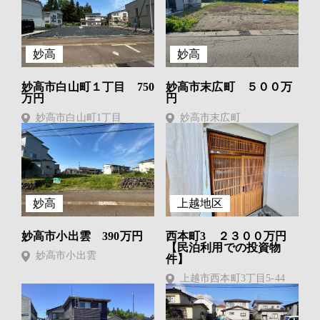
妙高
妙高
妙高市白山町１丁目 750
妙高市末広町 ５００万
万円
円
妙高市白山町1丁目
妙高市末広町
妙高
上越地区
妙高市小出雲 390万円
西本町3 ２３００万円
【民泊利用での投資物
妙高市小出雲
件】
上越市西本町3丁目5-44