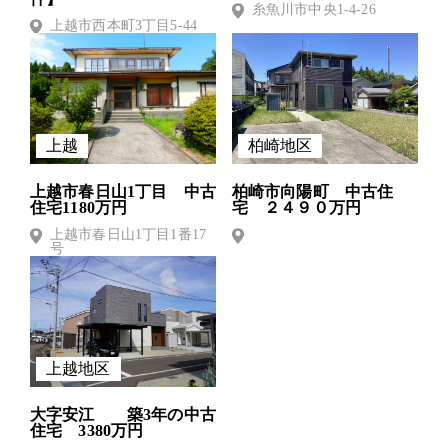
糸魚川市中央1-4-26
上越市西本町3丁目5-44
上越
柏崎地区
上越市春日山1丁目 中古
柏崎市向陽町 中古住
住宅1180万円
宅 ２４９０万円
上越市春日山1丁目1番17
号
上越地区
大字安江 築3年の中古
住宅 3380万円