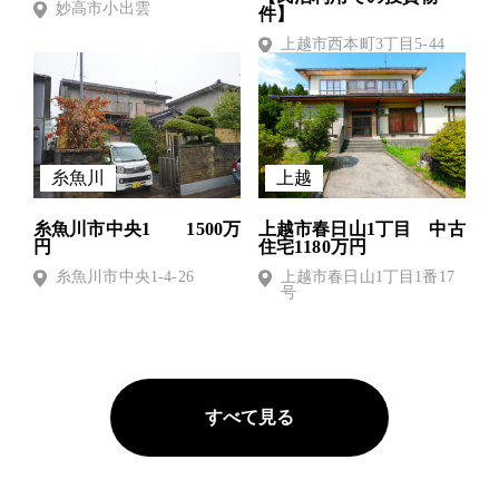
妙高市小出雲
件】
上越市西本町3丁目5-44
糸魚川
上越
糸魚川市中央1 1500万
上越市春日山1丁目 中古
円
住宅1180万円
糸魚川市中央1-4-26
上越市春日山1丁目1番17
号
すべて見る