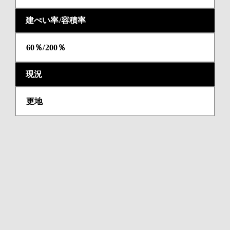
建ぺい率/容積率
60％/200％
現況
更地